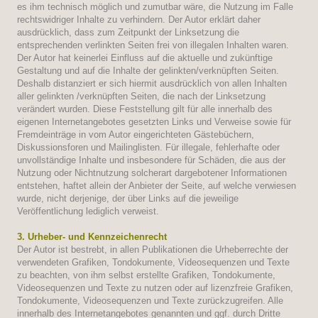
es ihm technisch möglich und zumutbar wäre, die Nutzung im Falle
rechtswidriger Inhalte zu verhindern. Der Autor erklärt daher
ausdrücklich, dass zum Zeitpunkt der Linksetzung die
entsprechenden verlinkten Seiten frei von illegalen Inhalten waren.
Der Autor hat keinerlei Einfluss auf die aktuelle und zukünftige
Gestaltung und auf die Inhalte der gelinkten/verknüpften Seiten.
Deshalb distanziert er sich hiermit ausdrücklich von allen Inhalten
aller gelinkten /verknüpften Seiten, die nach der Linksetzung
verändert wurden. Diese Feststellung gilt für alle innerhalb des
eigenen Internetangebotes gesetzten Links und Verweise sowie für
Fremdeinträge in vom Autor eingerichteten Gästebüchern,
Diskussionsforen und Mailinglisten. Für illegale, fehlerhafte oder
unvollständige Inhalte und insbesondere für Schäden, die aus der
Nutzung oder Nichtnutzung solcherart dargebotener Informationen
entstehen, haftet allein der Anbieter der Seite, auf welche verwiesen
wurde, nicht derjenige, der über Links auf die jeweilige
Veröffentlichung lediglich verweist.
3. Urheber- und Kennzeichenrecht
Der Autor ist bestrebt, in allen Publikationen die Urheberrechte der
verwendeten Grafiken, Tondokumente, Videosequenzen und Texte
zu beachten, von ihm selbst erstellte Grafiken, Tondokumente,
Videosequenzen und Texte zu nutzen oder auf lizenzfreie Grafiken,
Tondokumente, Videosequenzen und Texte zurückzugreifen. Alle
innerhalb des Internetangebotes genannten und ggf. durch Dritte