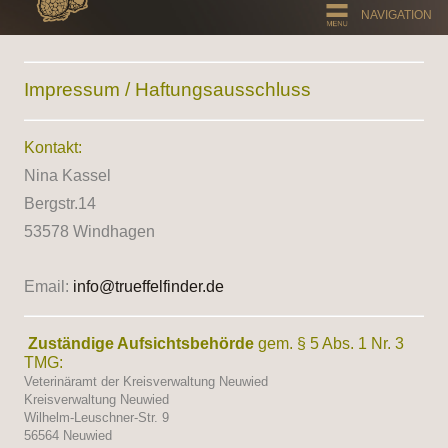
NAVIGATION
Impressum / Haftungsausschluss
Kontakt:
Nina Kassel
Bergstr.14
53578 Windhagen
Email:
info@trueffelfinder.de
Zuständige Aufsichtsbehörde
gem. § 5 Abs. 1 Nr. 3
TMG:
Veterinäramt der Kreisverwaltung Neuwied
Kreisverwaltung Neuwied
Wilhelm-Leuschner-Str. 9
56564 Neuwied