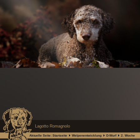
Lagotto Romagnolo
Aktuelle Seite:
Startseite
Welpenentwicklung
D-Wurf
2. Woche